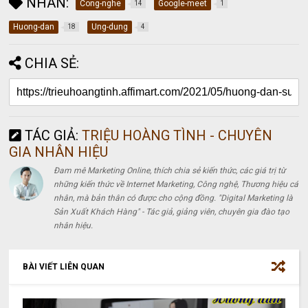
NHÃN:
Cong-nghe
Google-meet
14
1
Huong-dan
Ung-dung
18
4
CHIA SẺ:
TÁC GIẢ:
TRIỆU HOÀNG TÌNH - CHUYÊN
GIA NHÂN HIỆU
Đam mê Marketing Online, thích chia sẻ kiến thức, các giá trị từ
những kiến thức về Internet Marketing, Công nghệ, Thương hiệu cá
nhân, mà bản thân có được cho cộng đồng. "Digital Marketing là
Sản Xuất Khách Hàng" - Tác giả, giảng viên, chuyên gia đào tạo
nhân hiệu.
BÀI VIẾT LIÊN QUAN