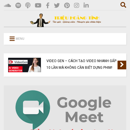
MENU
VIDEO GEN – CÁCH TẠO VIDEO NHANH GẤP
10 LẦN MÀ KHÔNG CẦN BIẾT DỰNG PHIM!