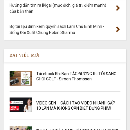
Hướng dẫn tìm ra iKigai (mục đích, giá trị, điểm mạnh)
của bản thân
Bộ tài liệu đính kèm quyển sách Làm Chủ Bình Minh -
Sống Đời Xuất Chúng Robin Sharma
BÀI VIẾT MỚI
Tải ebook Khi Bạn TẮC ĐƯỜNG thì TÔI ĐANG
CHƠI GOLF - Simon Thompson
VIDEO GEN – CÁCH TẠO VIDEO NHANH GẤP
10 LẦN MÀ KHÔNG CẦN BIẾT DỰNG PHIM!