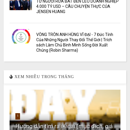
TỪ NGƯỜI RỬA BÁT ĐẾN CEO DOANH NGHIỆP
4.000 TỶ USD – CÂU CHUYỆN THỰC CỦA
JENSEN HUANG
VÒNG TRÒN ANH HÙNG VĨ ĐẠI - 7 Đức Tính
Của Những Người Thay Đổi Thế Giới | Trích
sách Làm Chủ Bình Minh Sống Đời Xuất
Chúng (Robin Sharma)
XEM NHIỀU TRONG THÁNG
1
Hướng dẫn tìm ra iKigai (mục đích, giá