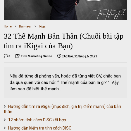
Home
Ban-la-ai
Ikigai
32 Thế Mạnh Bản Thân (Chuỗi bài tập
tìm ra iKigai của Bạn)
0
Tình Marketing Online
Thứ Hai, 21 tháng 6, 2021
Nếu đã từng đi phỏng vấn, hoặc đã từng viết CV, chắc bạn
đã quá quen với câu hỏi: “ Thế mạnh của bạn là gì? ”. Vậy
làm sao để biết thế mạnh ...
Hướng dẫn tìm ra iKigai (mục đích, giá trị, điểm mạnh) của bản
thân
12 nhóm tính cách DISC kết hợp
Hướng dẫn kiểm tra tính cách DISC